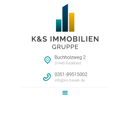
STARTSEITE
HAUSMEISTERSERVI
CE
UNTERNEHMEN
Buchholzweg 2
IMMOBILIEN
01445 Radebeul
LEISTUNG
0351-89515002
info@ks-bauen.de
NEWS
KONTAKT
Attachment:
VorschauGrundriss_P38-WE04-EG
Home
4-Raum-Wohnung im EG