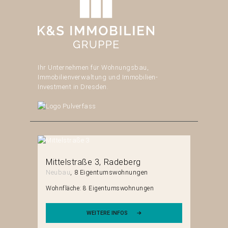
Ihr Unternehmen für Wohnungsbau,
Immobilienverwaltung und Immobilien-
Investment in Dresden.
hain
Mittelstraße 3
Radeberg
Pulsnit
Neubau
8 Eigentumswohnungen
Neubau
n
Wohnfläche:
8 Eigentumswohnungen
Wohnfläch
WEITERE INFOS