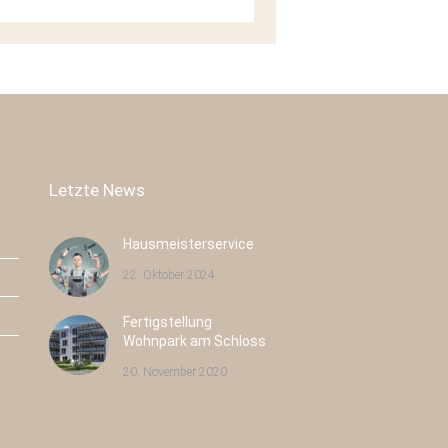
Letzte News
Hausmeisterservice
22. Oktober 2024
Fertigstellung
Pulsnitzer Straße 40
Radeburger Str. 16
Wohnpark am Schloss
Radeberg
Großenhain
20. November 2020
Neubau
43
Neubau
8
Eigentumswohnungen
Eigentumswohnungen
Wohnfläche:
43
Wohnfläche:
8