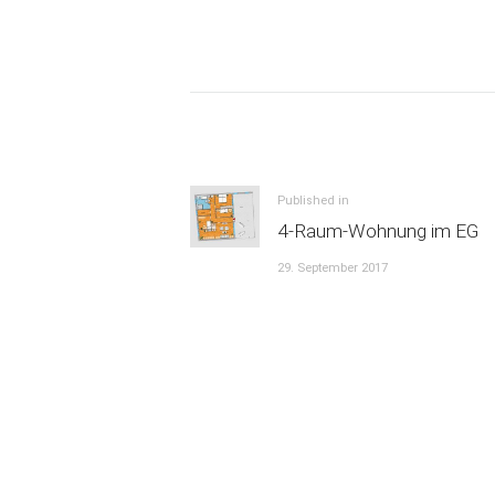
Beitrags-
Navigation
Previous
Published in
4-Raum-Wohnung im EG
post:
29. September 2017