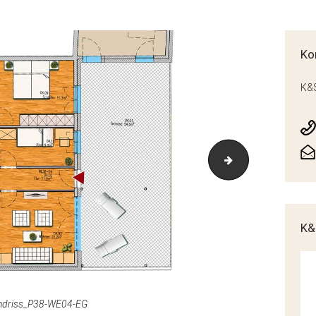
Ko
K&S
VorschauGrundr
K&
ndriss_P38-WE04-EG