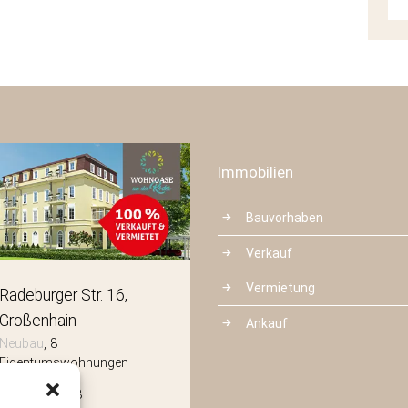
Immobilien
Bauvorhaben
Verkauf
Vermietung
Radeburger Str. 16
Mittelstraße 3
Großenhain
Radeberg
Ankauf
Neubau
8
Neubau
8
Eigentumswohnungen
Eigentumswohnungen
Wohnfläche:
8
Wohnfläche:
8