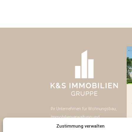
Pulsnitzer Straße 40
Radeberg
Ihr Unternehmen für Wohnungsbau,
Neubau
43
Immobilienverwaltung und
Eigentumswohnungen
Immobilien-Investment in Dresden.
Zustimmung verwalten
Wohnfläche:
43