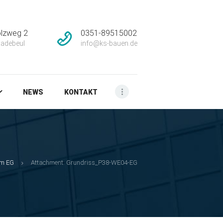
lzweg 2
0351-89515002
adebeul
info@ks-bauen.de
NEWS
KONTAKT
m EG
Attachment: Grundriss_P38-WE04-EG