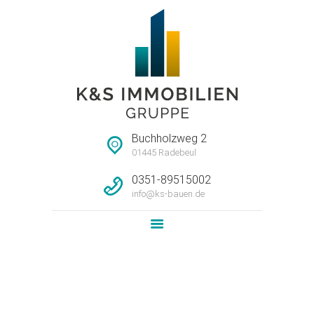
STARTSEITE
HAUSMEISTERSERVI
CE
UNTERNEHMEN
Buchholzweg 2
IMMOBILIEN
01445 Radebeul
LEISTUNG
0351-89515002
info@ks-bauen.de
NEWS
KONTAKT
3-Raum Wohnung WE14
Home
Alle Objekte
...
3-Raum Wohnung WE14