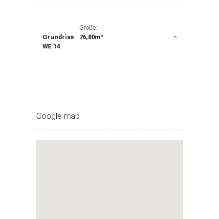
Größe:
Grundriss
76,80m²
WE 14
Google map