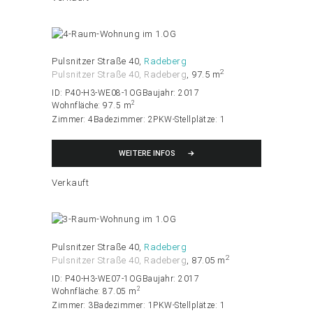
Pulsnitzer Straße 40
Radeberg
2
Pulsnitzer Straße 40, Radeberg
97.5 m
ID:
P40-H3-WE08-1OG
Baujahr:
2017
2
Wohnfläche:
97.5 m
Zimmer:
4
Badezimmer:
2
PKW-Stellplätze:
1
WEITERE INFOS
Verkauft
Pulsnitzer Straße 40
Radeberg
2
Pulsnitzer Straße 40, Radeberg
87.05 m
ID:
P40-H3-WE07-1OG
Baujahr:
2017
2
Wohnfläche:
87.05 m
Zimmer:
3
Badezimmer:
1
PKW-Stellplätze:
1