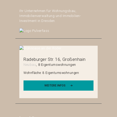
Ihr Unternehmen für Wohnungsbau,
Immobilienverwaltung und Immobilien-
Investment in Dresden.
erg
Radeburger Str. 16
Großenhain
Mittels
Neubau
8 Eigentumswohnungen
Neubau
en
Wohnfläche:
8 Eigentumswohnungen
Wohnfläch
WEITERE INFOS