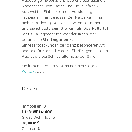
Radeberger Exportbierbrauerei bietet auch die
Radeberger Destillation und Liqueurfabrik
kurzweilige Einblicke in die Herstellung
regionaler Trinkgenüsse. Der Natur kann man
sich in Radeberg von vielen Seiten her nähern
und sie ist stets zum Greifen nah. Das Hüttertal
lädt zu ausgedehnten Wanderungen, der
botanische Blindengarten zu
Sinnesentdeckungen der ganz besonderen Art
oder die Dresdner Heide zu Streifzügen mit dem
Rad sowie bei Schnee alternativ per Ski ein.
Sie haben Interesse? Dann nehmen Sie jetzt
Kontakt
auf.
Details
Immobilien ID:
L1-3-WE14-4OG
Größe Wohnfläche:
2
76,80 m
Zimmer:
3