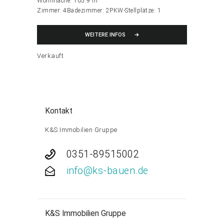
Wohnfläche:
105.9 m
Zimmer:
4
Badezimmer:
2
PKW-Stellplätze:
1
WEITERE INFOS
Verkauft
Kontakt
K&S Immobilien Gruppe
0351-89515002
info@ks-bauen.de
K&S Immobilien Gruppe