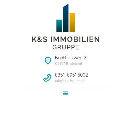
STARTSEITE
HAUSMEISTERSERVI
CE
UNTERNEHMEN
Buchholzweg 2
IMMOBILIEN
01445 Radebeul
LEISTUNG
0351-89515002
info@ks-bauen.de
NEWS
KONTAKT
4-Raum Wohnung WE12
Home
Alle Objekte
...
4-Raum Wohnung WE12