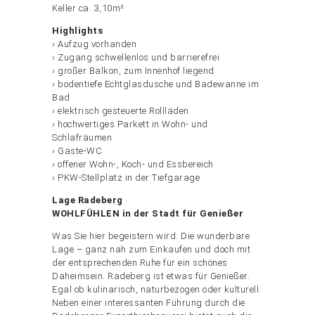
Keller ca. 3,10m²
Highlights
› Aufzug vorhanden
› Zugang schwellenlos und barrierefrei
› großer Balkon, zum Innenhof liegend
› bodentiefe Echtglasdusche und Badewanne im
Bad
› elektrisch gesteuerte Rollläden
› hochwertiges Parkett in Wohn- und
Schlafräumen
› Gäste-WC
› offener Wohn-, Koch- und Essbereich
› PKW-Stellplatz in der Tiefgarage
Lage Radeberg
WOHLFÜHLEN in der Stadt für Genießer
Was Sie hier begeistern wird: Die wunderbare
Lage – ganz nah zum Einkaufen und doch mit
der entsprechenden Ruhe für ein schönes
Daheimsein. Radeberg ist etwas für Genießer.
Egal ob kulinarisch, naturbezogen oder kulturell.
Neben einer interessanten Führung durch die