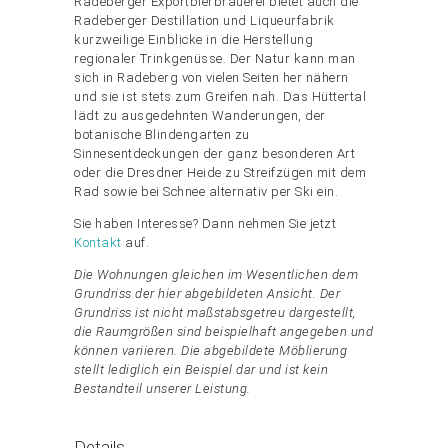
Radeberger Exportbierbrauerei bietet auch die
Radeberger Destillation und Liqueurfabrik
kurzweilige Einblicke in die Herstellung
regionaler Trinkgenüsse. Der Natur kann man
sich in Radeberg von vielen Seiten her nähern
und sie ist stets zum Greifen nah. Das Hüttertal
lädt zu ausgedehnten Wanderungen, der
botanische Blindengarten zu
Sinnesentdeckungen der ganz besonderen Art
oder die Dresdner Heide zu Streifzügen mit dem
Rad sowie bei Schnee alternativ per Ski ein.
Sie haben Interesse? Dann nehmen Sie jetzt
Kontakt
auf.
Die Wohnungen gleichen im Wesentlichen dem
Grundriss der hier abgebildeten Ansicht. Der
Grundriss ist nicht maßstabsgetreu dargestellt,
die Raumgrößen sind beispielhaft angegeben und
können variieren. Die abgebildete Möblierung
stellt lediglich ein Beispiel dar und ist kein
Bestandteil unserer Leistung.
Details