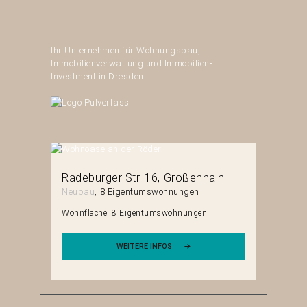
Ihr Unternehmen für Wohnungsbau,
Immobilienverwaltung und Immobilien-
Investment in Dresden.
erg
Radeburger Str. 16
Großenhain
Mittels
Neubau
8 Eigentumswohnungen
Neubau
en
Wohnfläche:
8 Eigentumswohnungen
Wohnfläch
WEITERE INFOS