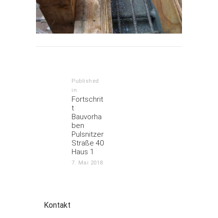
Beitrags-
Navigation
Published
in
Previous
Fortschrit
post:
t
Bauvorha
ben
Pulsnitzer
Straße 40
Haus 1
7. Mai 2018
Kontakt