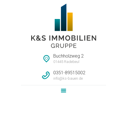
STARTSEITE
HAUSMEISTERSERVI
CE
UNTERNEHMEN
Buchholzweg 2
IMMOBILIEN
01445 Radebeul
LEISTUNG
0351-89515002
info@ks-bauen.de
NEWS
KONTAKT
Attachment: IMAG0581
Home
Fortschritt Bauvorhaben Pulsnitzer Straße 40...
Attachment: IMAG0581