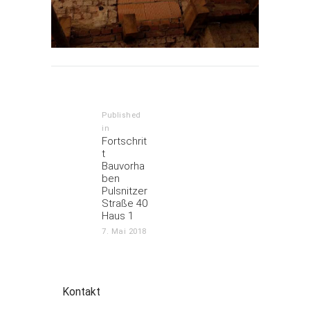
Beitrags-
Navigation
Published
in
Previous
Fortschrit
post:
t
Bauvorha
ben
Pulsnitzer
Straße 40
Haus 1
7. Mai 2018
Kontakt