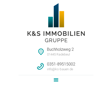
STARTSEITE
HAUSMEISTERSERVI
CE
UNTERNEHMEN
Buchholzweg 2
IMMOBILIEN
01445 Radebeul
LEISTUNG
0351-89515002
info@ks-bauen.de
NEWS
KONTAKT
Attachment: IMAG0579
Home
Fortschritt Bauvorhaben Pulsnitzer Straße 40...
Attachment: IMAG0579