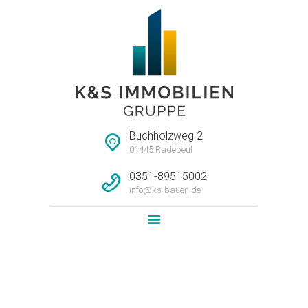
STARTSEITE
HAUSMEISTERSERVI
CE
UNTERNEHMEN
Buchholzweg 2
IMMOBILIEN
01445 Radebeul
LEISTUNG
0351-89515002
info@ks-bauen.de
NEWS
KONTAKT
Attachment: WE40-15_Grundriss
Home
Loft-Wohnung im Dachgeschoss
Attachment: WE40-15_Grundriss