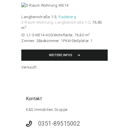
Langbeinstraße 1-3
Radeberg
3-Raum-Wohnung
, Langbeinstraße 1-3
76,80
2
m
2
ID:
L1-3-WE14-4OG
Wohnfläche:
76,80 m
Zimmer:
3
Badezimmer:
1
PKW-Stellplätze:
1
WEITERE INFOS
Verkauft
Kontakt
K&S Immobilien Gruppe
0351-89515002