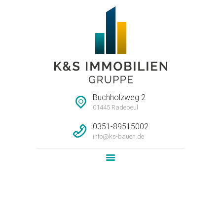
STARTSEITE
HAUSMEISTERSERVI
CE
UNTERNEHMEN
Buchholzweg 2
IMMOBILIEN
01445 Radebeul
LEISTUNG
0351-89515002
info@ks-bauen.de
NEWS
KONTAKT
Loft-Wohnung im Dachgeschoss
Home
Alle Objekte
...
Loft-Wohnung im Dachgeschoss