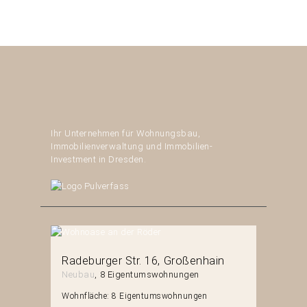
Ihr Unternehmen für Wohnungsbau,
Immobilienverwaltung und Immobilien-
Investment in Dresden.
erg
Radeburger Str. 16
Großenhain
Mittels
Neubau
8 Eigentumswohnungen
Neubau
en
Wohnfläche:
8 Eigentumswohnungen
Wohnfläch