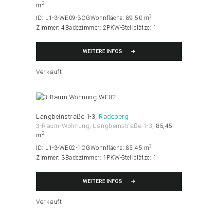
2
m
2
ID:
L1-3-WE09-3OG
Wohnfläche:
89,50 m
Zimmer:
4
Badezimmer:
2
PKW-Stellplätze:
1
WEITERE INFOS
Verkauft
Langbeinstraße 1-3
Radeberg
3-Raum-Wohnung
, Langbeinstraße 1-3
85,45
2
m
2
ID:
L1-3-WE02-1OG
Wohnfläche:
85,45 m
Zimmer:
3
Badezimmer:
1
PKW-Stellplätze:
1
WEITERE INFOS
Verkauft