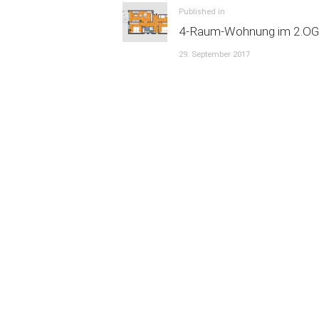
Previous
Published in
4-Raum-Wohnung im 2.OG
post:
29. September 2017