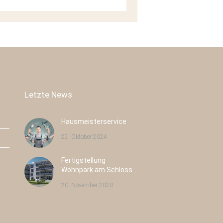
Letzte News
Hausmeisterservice
22. Oktober 2024
Fertigstellung
Pulsnitzer Straße 40
Radeburger Str. 16
Wohnpark am Schloss
Radeberg
Großenhain
20. November 2020
Neubau
43
Neubau
8
Eigentumswohnungen
Eigentumswohnungen
Wohnfläche:
43
Wohnfläche:
8