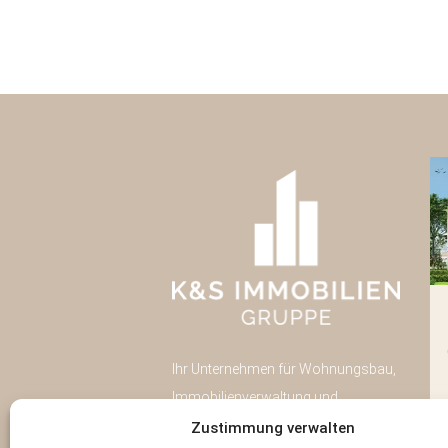
Pulsnitzer Straße 40
Radeberg
Ihr Unternehmen für Wohnungsbau,
Neubau
43
Immobilienverwaltung und
Eigentumswohnungen
Immobilien-Investment in Dresden.
Zustimmung verwalten
Wohnfläche:
43