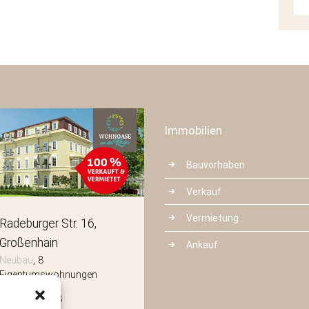
Immobilien
Bauvorhaben
Verkauf
Vermietung
Radeburger Str. 16
Mittelstraße 3
Großenhain
Radeberg
Ankauf
Neubau
8
Neubau
8
Eigentumswohnungen
Eigentumswohnungen
Wohnfläche:
8
Wohnfläche:
8