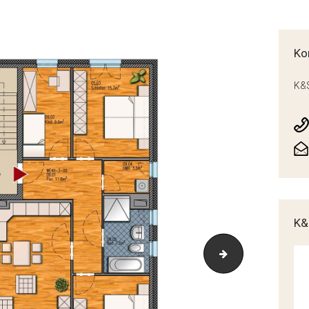
Ko
K&S
K&
H3-2OG-Schlafen