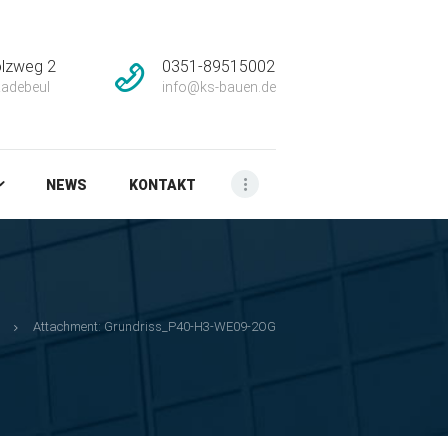
lzweg 2
0351-89515002
adebeul
info@ks-bauen.de
NEWS
KONTAKT
Attachment: Grundriss_P40-H3-WE09-2OG