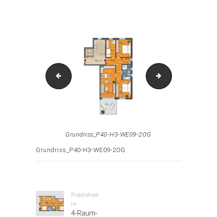
Attachment: Grundriss_P40-H3-WE09-2OG
VorschauGrundriss_P40-H3-WE09-2OG
H3-2OG-WE09_gr
Grundriss_P40-H3-WE09-2OG
Grundriss_P40-H3-WE09-2OG
Beitrags-
Navigation
Published
in
Previous
4-Raum-
post: