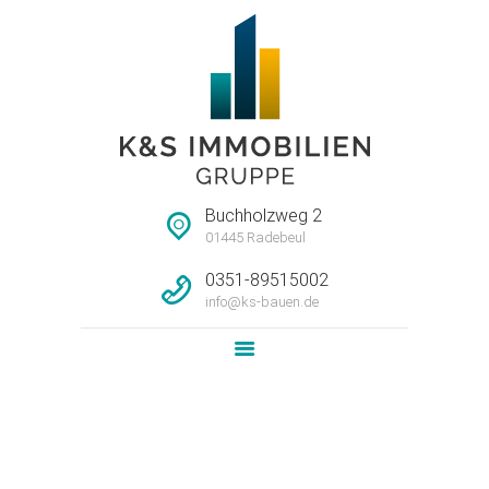
STARTSEITE
HAUSMEISTERSERVI
CE
UNTERNEHMEN
Buchholzweg 2
IMMOBILIEN
01445 Radebeul
LEISTUNG
0351-89515002
info@ks-bauen.de
NEWS
KONTAKT
Attachment: Grundriss_P40-H3-
WE09-2OG
Home
4-Raum-Wohnung im 2.OG