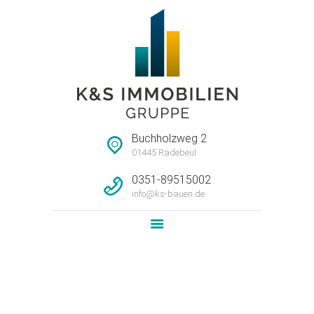
STARTSEITE
HAUSMEISTERSERVI
CE
UNTERNEHMEN
Buchholzweg 2
IMMOBILIEN
01445 Radebeul
LEISTUNG
0351-89515002
info@ks-bauen.de
NEWS
KONTAKT
Attachment: Grundriss_H3-1OG-
WE08
Home
4-Raum-Wohnung im 1.OG