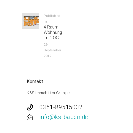
Navigation
Published
in
Previous
4-Raum-
post:
Wohnung
im 1.OG
29.
September
2017
Kontakt
K&S Immobilien Gruppe
0351-89515002
info@ks-bauen.de