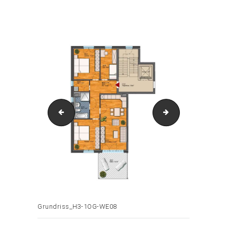
Attachment: Grundriss_H3-1OG-WE08
VorschauGrundriss_H3-1OG-WE08.jpg
Grundriss_H3-1
Grundriss_H3-1OG-WE08
Beitrags-