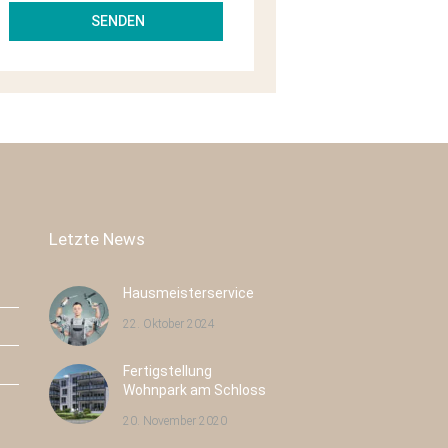
Letzte News
Hausmeisterservice
22. Oktober 2024
Fertigstellung
Pulsnitzer Straße 40
Radeburger Str. 16
Wohnpark am Schloss
Radeberg
Großenhain
20. November 2020
Neubau
43
Neubau
8
Eigentumswohnungen
Eigentumswohnungen