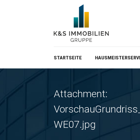
STARTSEITE
HAUSMEISTERSERV
Attachment:
VorschauGrundris
WE07.jpg