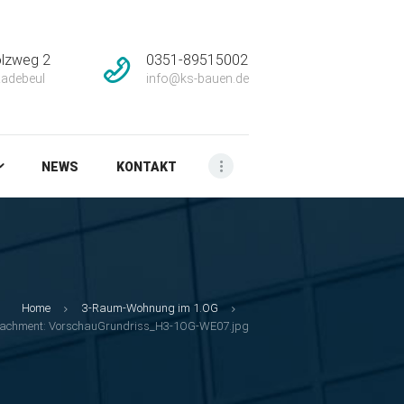
lzweg 2
0351-89515002
adebeul
info@ks-bauen.de
NEWS
KONTAKT
Home
3-Raum-Wohnung im 1.OG
tachment: VorschauGrundriss_H3-1OG-WE07.jpg