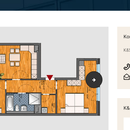
Ko
K&S
Grundriss_H3-1O
K&