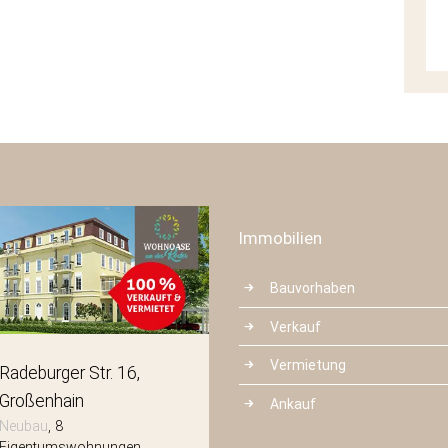
Immobilien
Bauvorhaben
Verkauf
Vermietung
Radeburger Str. 16
Mittelstraße 3
Großenhain
Radeberg
Ankauf
Neubau
8
Neubau
8
Eigentumswohnungen
Eigentumswohnungen