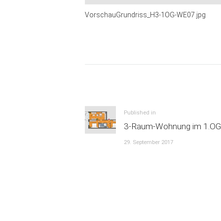
VorschauGrundriss_H3-1OG-WE07.jpg
Beitrags-
Navigation
Previous
Published in
3-Raum-Wohnung im 1.OG
post:
29. September 2017