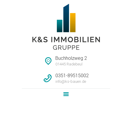
STARTSEITE
HAUSMEISTERSERVI
CE
UNTERNEHMEN
Buchholzweg 2
IMMOBILIEN
01445 Radebeul
LEISTUNG
0351-89515002
info@ks-bauen.de
NEWS
KONTAKT
Attachment: H3-EG-
WE01_grundriss
Home
3-Raum-Wohnung im EG