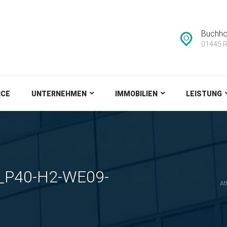
IMMOBILIEN
LEISTUNG
Buchho
01445 R
NEWS
KONTAKT
ICE
UNTERNEHMEN
IMMOBILIEN
LEISTUNG
s_P40-H2-WE09-
At