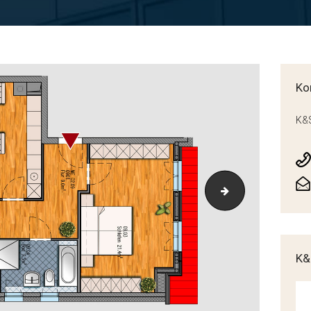
Ko
K&S
Grundriss_P40-
K&