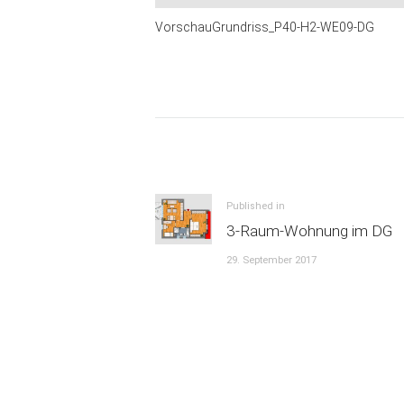
VorschauGrundriss_P40-H2-WE09-DG
Beitrags-
Navigation
Previous
Published in
3-Raum-Wohnung im DG
post:
29. September 2017