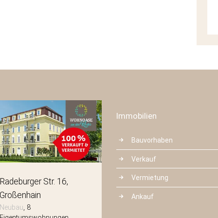
Immobilien
Bauvorhaben
Verkauf
Vermietung
Radeburger Str. 16
Mittelstraße 3
Großenhain
Radeberg
Ankauf
Neubau
8
Neubau
8
Eigentumswohnungen
Eigentumswohnungen