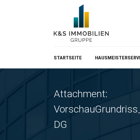
STARTSEITE
HAUSMEISTERSERV
Attachment:
VorschauGrundris
DG