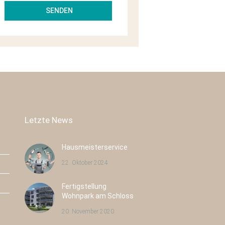
Letzte News
Hausmeisterservice
22. Oktober 2024
Fertigstellung
Pulsnitzer Straße 40
Radeburger Str. 16
Wohnpark am Schloss
Radeberg
Großenhain
20. November 2020
Neubau
43
Neubau
8
Eigentumswohnungen
Eigentumswohnungen