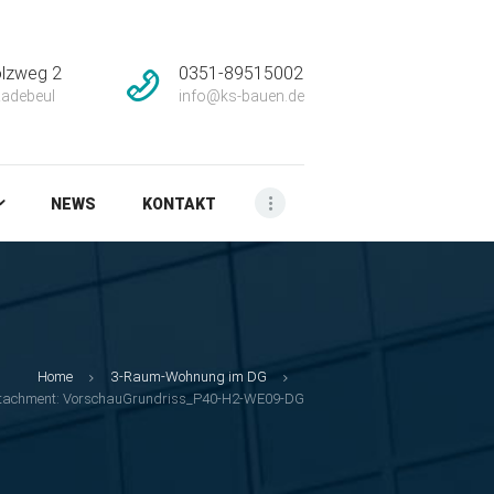
lzweg 2
0351-89515002
adebeul
info@ks-bauen.de
NEWS
KONTAKT
Home
3-Raum-Wohnung im DG
tachment: VorschauGrundriss_P40-H2-WE09-DG