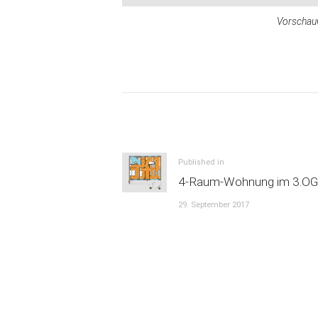
Vorschau
Beitrags-
Navigation
Previous
Published in
4-Raum-Wohnung im 3.OG
post:
29. September 2017