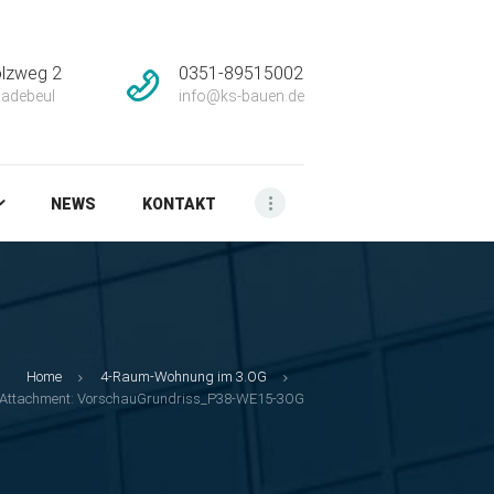
lzweg 2
0351-89515002
adebeul
info@ks-bauen.de
NEWS
KONTAKT
Home
4-Raum-Wohnung im 3.OG
Attachment: VorschauGrundriss_P38-WE15-3OG