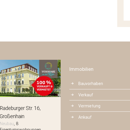
Immobilien
Bauvorhaben
Verkauf
Vermietung
Radeburger Str. 16
Mittelstraße 3
Großenhain
Radeberg
Ankauf
Neubau
8
Neubau
8
Eigentumswohnungen
Eigentumswohnungen