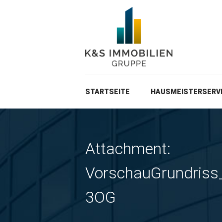
STARTSEITE
HAUSMEISTERSERV
Attachment:
VorschauGrundris
3OG