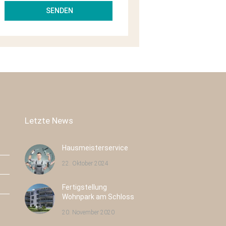
Letzte News
Hausmeisterservice
22. Oktober 2024
Fertigstellung
Pulsnitzer Straße 40
Radeburger Str. 16
Wohnpark am Schloss
Radeberg
Großenhain
20. November 2020
Neubau
43
Neubau
8
Eigentumswohnungen
Eigentumswohnungen