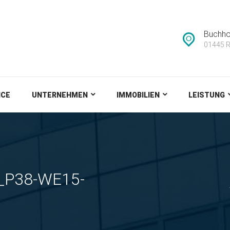
IMMOBILIEN
LEISTUNG
Buchho
01445 R
NEWS
KONTAKT
ICE
UNTERNEHMEN
IMMOBILIEN
LEISTUNG
s_P38-WE15-