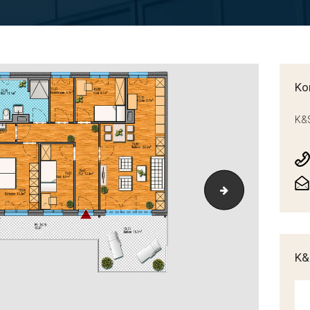
Ko
K&S
Grundriss_P38-
K&