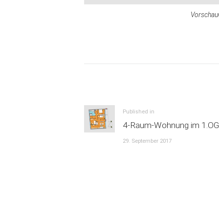
Vorschau
Beitrags-
Navigation
Previous
Published in
4-Raum-Wohnung im 1.OG
post:
29. September 2017