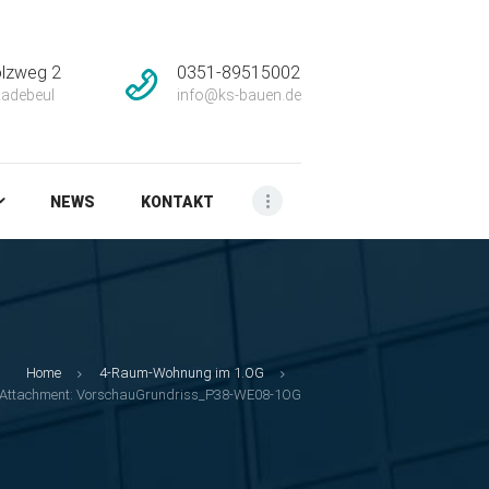
lzweg 2
0351-89515002
adebeul
info@ks-bauen.de
NEWS
KONTAKT
Home
4-Raum-Wohnung im 1.OG
Attachment: VorschauGrundriss_P38-WE08-1OG