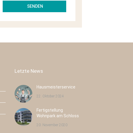
Letzte News
Hausmeisterservice
22. Oktober 2024
Fertigstellung
Pulsnitzer Straße 40
Radeburger Str. 16
Wohnpark am Schloss
Radeberg
Großenhain
20. November 2020
Neubau
43
Neubau
8
Eigentumswohnungen
Eigentumswohnungen