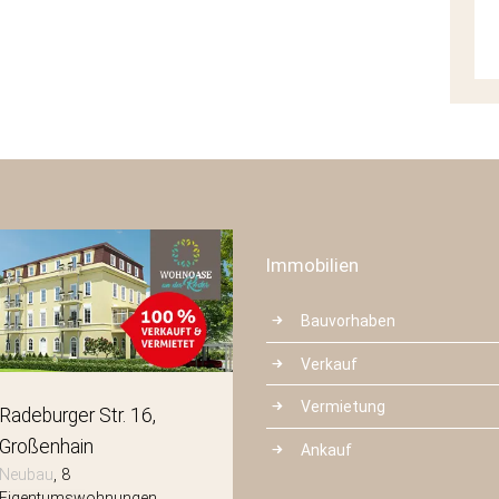
Immobilien
Bauvorhaben
Verkauf
Vermietung
Radeburger Str. 16
Mittelstraße 3
Großenhain
Radeberg
Ankauf
Neubau
8
Neubau
8
Eigentumswohnungen
Eigentumswohnungen