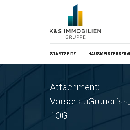
STARTSEITE
HAUSMEISTERSERV
Attachment:
VorschauGrundris
1OG