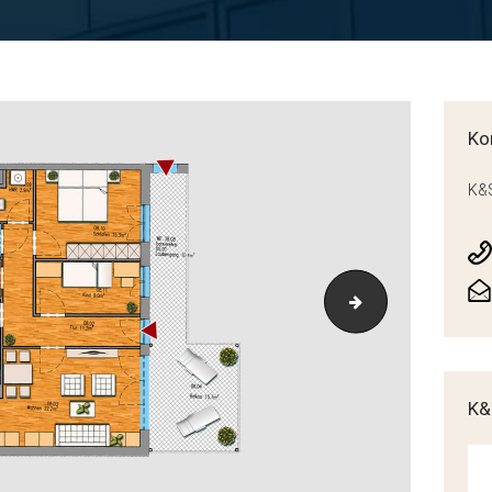
Ko
K&S
Grundriss_P38-
K&