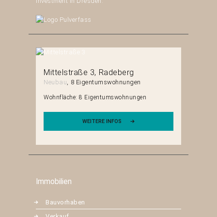
Investment in Dresden.
hain
Mittelstraße 3
Radeberg
Pulsnit
Neubau
8 Eigentumswohnungen
Neubau
n
Wohnfläche:
8 Eigentumswohnungen
Wohnfläch
WEITERE INFOS
Immobilien
Bauvorhaben
Verkauf