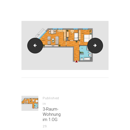
Attachment: H38-WE-38-06-1OG_vorschau
VorschauGrundriss_P38-WE06-1OG
H38-WE-38-06-1
Beitrags-
Navigation
Published
in
Previous
3-Raum-
post:
Wohnung
im 1.OG
29.