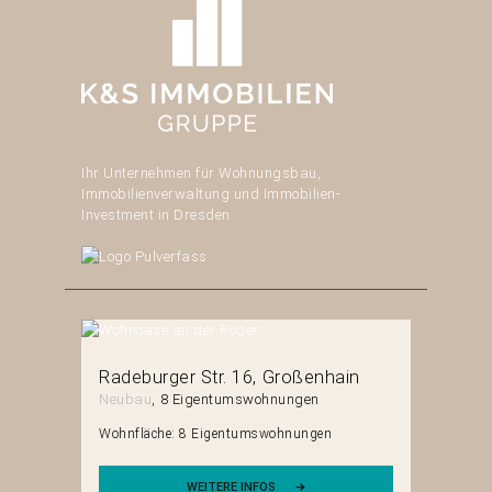
Ihr Unternehmen für Wohnungsbau,
Immobilienverwaltung und Immobilien-
Investment in Dresden.
erg
Radeburger Str. 16
Großenhain
Mittels
Neubau
8 Eigentumswohnungen
Neubau
en
Wohnfläche:
8 Eigentumswohnungen
Wohnfläch
WEITERE INFOS