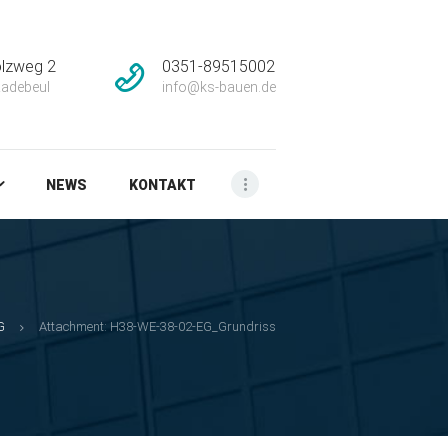
lzweg 2
0351-89515002
adebeul
info@ks-bauen.de
NEWS
KONTAKT
G
Attachment: H38-WE-38-02-EG_Grundriss