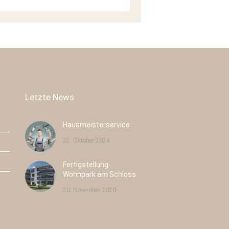
Letzte News
Hausmeisterservice
22. Oktober 2024
Fertigstellung
Pulsnitzer Straße 40
Radeburger Str. 16
Wohnpark am Schloss
Radeberg
Großenhain
20. November 2020
Neubau
43
Neubau
8
Eigentumswohnungen
Eigentumswohnungen
Wohnfläche:
43
Wohnfläche:
8