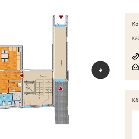
Ko
K&S
H38-WE-38-02-E
K&