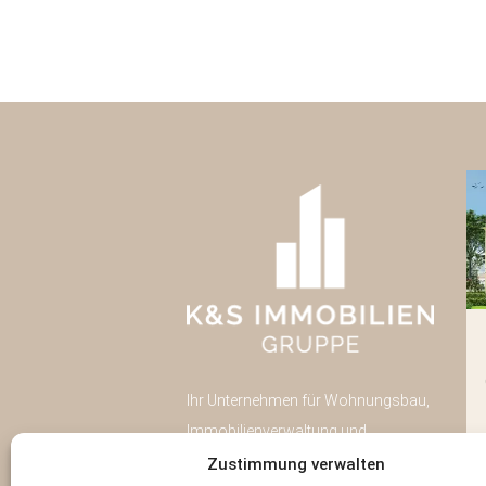
Pulsnitzer Straße 40
Radeberg
Ihr Unternehmen für Wohnungsbau,
Neubau
43
Immobilienverwaltung und
Eigentumswohnungen
Immobilien-Investment in Dresden.
Zustimmung verwalten
Wohnfläche:
43