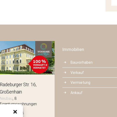
Immobilien
Bauvorhaben
Verkauf
Vermietung
Radeburger Str. 16
Mittelstraße 3
Großenhain
Radeberg
Ankauf
Neubau
8
Neubau
8
Eigentumswohnungen
Eigentumswohnungen
Wohnfläche:
8
Wohnfläche:
8