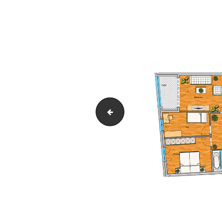
Grundriss_P38-WE02-EG