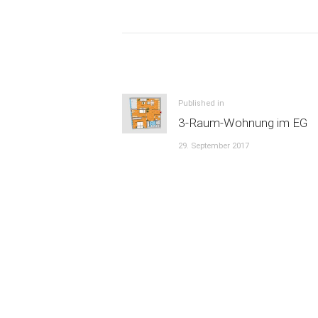
Beitrags-
Navigation
Previous
Published in
3-Raum-Wohnung im EG
post:
29. September 2017