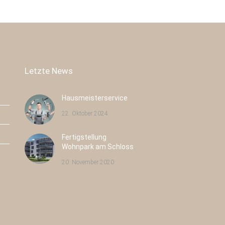
Letzte News
Hausmeisterservice
22. Oktober 2024
Fertigstellung
Pulsnitzer Straße 40
Radeburger Str. 16
Wohnpark am Schloss
Radeberg
Großenhain
20. November 2020
Neubau
43
Neubau
8
Eigentumswohnungen
Eigentumswohnungen
Wohnfläche:
43
Wohnfläche:
8
Eigentumswohnungen
Eigentumswohnungen