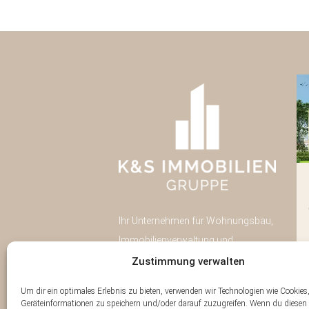
Pulsnitzer Straße 40
Radeberg
Ihr Unternehmen für Wohnungsbau,
Neubau
43
Immobilienverwaltung und
Eigentumswohnungen
Immobilien-Investment in Dresden.
Zustimmung verwalten
Wohnfläche:
43
Eigentumswohnungen
Um dir ein optimales Erlebnis zu bieten, verwenden wir Technologien wie Cookie
Geräteinformationen zu speichern und/oder darauf zuzugreifen. Wenn du diesen