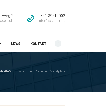
lzweg 2
0351-89515002
adebeul
info@ks-bauen.de
NEWS
KONTAKT
lstraße 3
Attachment: Radeberg Marktplatz