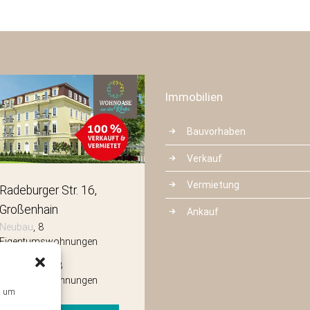
Immobilien
Bauvorhaben
Verkauf
Vermietung
Radeburger Str. 16
Mittelstraße 3
Großenhain
Radeberg
Ankauf
Neubau
8
Neubau
8
Eigentumswohnungen
Eigentumswohnungen
Wohnfläche:
8
Wohnfläche:
8
Eigentumswohnungen
Eigentumswohnungen
s, um