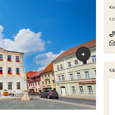
Ko
K&S
Radeberg
K&