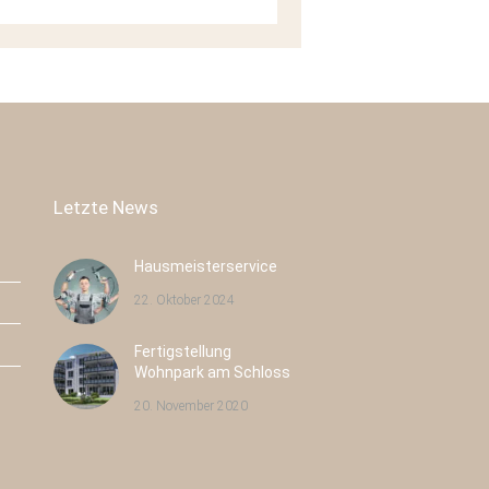
Letzte News
Hausmeisterservice
22. Oktober 2024
Fertigstellung
Radeburger Str. 16
Wohnpark am Schloss
Großenhain
20. November 2020
Neubau
8
Eigentumswohnungen
Wohnfläche:
8