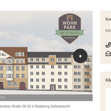
Ko
K&S
mer
P40H2_Visualisi
K&
nitzer Straße 38-40 in Radeberg Außenansicht