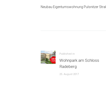
Neubau Eigentumswohnung Pulsnitzer Straß
Beitrags-
Navigation
Previous
Published in
Wohnpark am Schloss
post:
Radeberg
25. August 2017