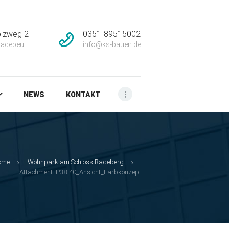
lzweg 2
0351-89515002
adebeul
info@ks-bauen.de
NEWS
KONTAKT
ome
Wohnpark am Schloss Radeberg
Attachment: P38-40_Ansicht_Farbkonzept