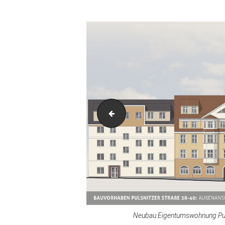
P38_WE15_Visualisierung_Schlafzim
Neubau Eigentumswohnung Puls