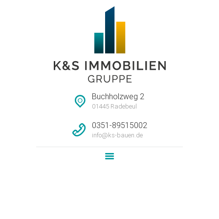
STARTSEITE
HAUSMEISTERSERVI
CE
UNTERNEHMEN
Buchholzweg 2
IMMOBILIEN
01445 Radebeul
LEISTUNG
0351-89515002
info@ks-bauen.de
NEWS
KONTAKT
Attachment: Erdgeschoss-WE-
links_vorschau
Home
4-Raum-Wohnung im EG