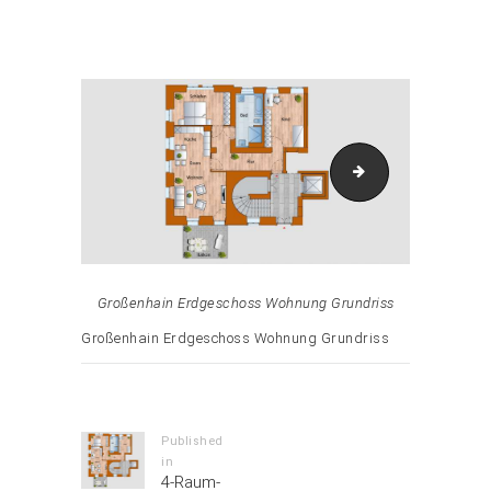
Attachment: Erdgeschoss-WE-links_vorschau
Erdgeschoss-WE-
Großenhain Erdgeschoss Wohnung Grundriss
Großenhain Erdgeschoss Wohnung Grundriss
Beitrags-
Navigation
Published
in
Previous
4-Raum-
post: