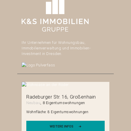
Ihr Unternehmen für Wohnungsbau,
Immobilienverwaltung und Immobilien-
Investment in Dresden.
erg
Radeburger Str. 16
Großenhain
Mittels
Neubau
8 Eigentumswohnungen
Neubau
en
Wohnfläche:
8 Eigentumswohnungen
Wohnfläch
WEITERE INFOS