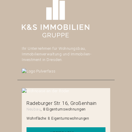
Ihr Unternehmen für Wohnungsbau,
Immobilienverwaltung und Immobilien-
Investment in Dresden.
erg
Radeburger Str. 16
Großenhain
Mittels
Neubau
8 Eigentumswohnungen
Neubau
en
Wohnfläche:
8 Eigentumswohnungen
Wohnfläch