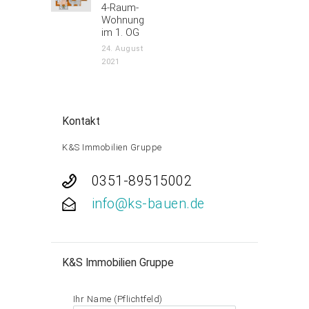
4-Raum-
post:
Wohnung
im 1. OG
24. August
2021
Kontakt
K&S Immobilien Gruppe
0351-89515002
info@ks-bauen.de
K&S Immobilien Gruppe
Ihr Name (Pflichtfeld)