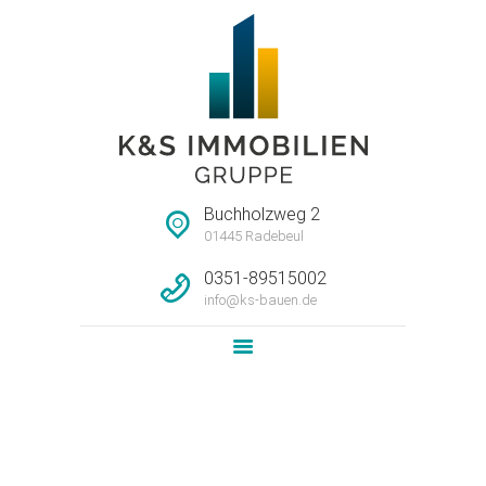
STARTSEITE
HAUSMEISTERSERVI
CE
UNTERNEHMEN
Buchholzweg 2
IMMOBILIEN
01445 Radebeul
LEISTUNG
0351-89515002
info@ks-bauen.de
NEWS
KONTAKT
Attachment: 1-Obergeschoss-WE-
rechts_vorschau
Home
4-Raum-Wohnung im 1. OG