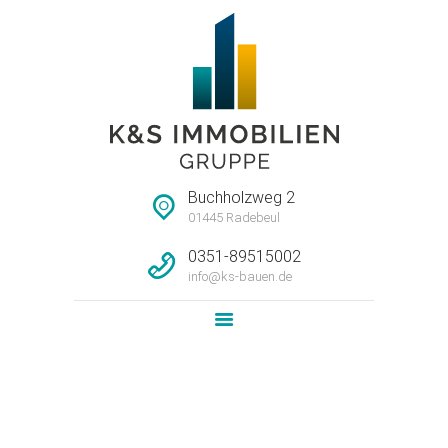
STARTSEITE
HAUSMEISTERSERVI
CE
UNTERNEHMEN
Buchholzweg 2
IMMOBILIEN
01445 Radebeul
LEISTUNG
0351-89515002
info@ks-bauen.de
NEWS
KONTAKT
3-Raum Wohnung WE15
Home
Alle Objekte
...
3-Raum Wohnung WE15