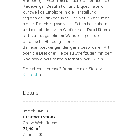
Radeberger Exportbierbrauerei bietet auch die
Radeberger Destillation und Liqueurfabrik
kurzweilige Einblicke in die Herstellung
regionaler Trinkgenüsse. Der Natur kann man
sich in Radeberg von vielen Seiten her nähern
und sie ist stets zum Greifen nah. Das Hüttertal
lädt zu ausgedehnten Wanderungen, der
botanische Blindengarten zu
Sinnesentdeckungen der ganz besonderen Art
oder die Dresdner Heide zu Streifzügen mit dem
Rad sowie bei Schnee alternativ per Ski ein.
Sie haben Interesse? Dann nehmen Sie jetzt
Kontakt
auf.
Details
Immobilien ID:
L1-3-WE15-4OG
Größe Wohnfläche:
2
76,90 m
Zimmer:
3