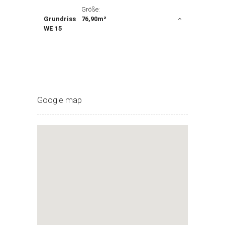
Größe:
Grundriss
76,90m²
WE 15
Google map