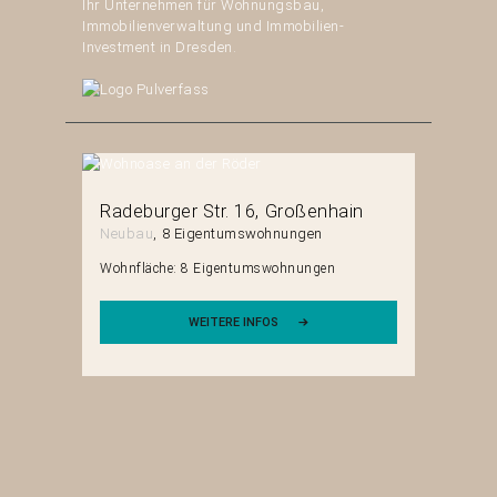
Ihr Unternehmen für Wohnungsbau,
Immobilienverwaltung und Immobilien-
Investment in Dresden.
erg
Radeburger Str. 16
Großenhain
Neubau
8 Eigentumswohnungen
en
Wohnfläche:
8 Eigentumswohnungen
WEITERE INFOS
Mittels
Neubau
Wohnfläch