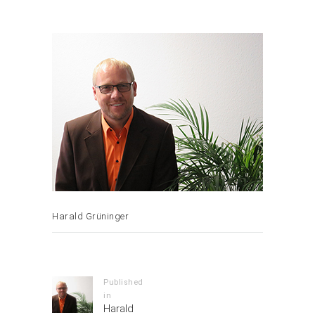
Harald Grüninger
Beitrags-
Navigation
Published
in
Previous
Harald
post: