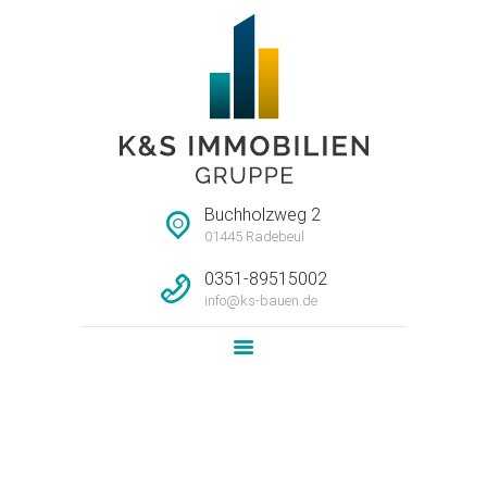
STARTSEITE
HAUSMEISTERSERVI
CE
UNTERNEHMEN
Buchholzweg 2
IMMOBILIEN
01445 Radebeul
LEISTUNG
0351-89515002
info@ks-bauen.de
NEWS
KONTAKT
Attachment: 013_low
Home
Harald Grüninger
Attachment: 013_low