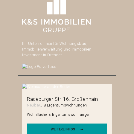
Ihr Unternehmen für Wohnungsbau,
Immobilienverwaltung und Immobilien-
Investment in Dresden.
erg
Radeburger Str. 16
Großenhain
Mittels
Neubau
8 Eigentumswohnungen
Neubau
en
Wohnfläche:
8 Eigentumswohnungen
Wohnfläch
WEITERE INFOS