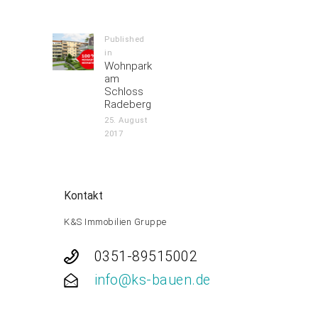
Navigation
Published
in
Previous
Wohnpark
post:
am
Schloss
Radeberg
25. August
2017
Kontakt
K&S Immobilien Gruppe
0351-89515002
info@ks-bauen.de