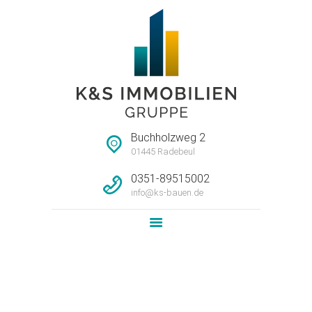
STARTSEITE
HAUSMEISTERSERVI
CE
UNTERNEHMEN
Buchholzweg 2
IMMOBILIEN
01445 Radebeul
LEISTUNG
0351-89515002
info@ks-bauen.de
NEWS
KONTAKT
Attachment:
P40H3_WE13_Visualisierung_Woh
nküche