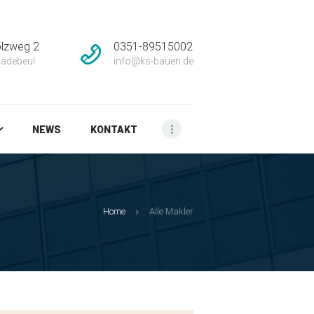
lzweg 2
0351-89515002
adebeul
info@ks-bauen.de
NEWS
KONTAKT
Home
Alle Makler