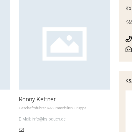
Ko
K&S
K&
Ronny Kettner
Geschäftsführer K&S Immobilien Gruppe
E-Mail: info@ks-bauen.de