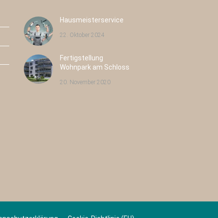
Hausmeisterservice
22. Oktober 2024
Fertigstellung
Pulsnitzer Straße 40
Radeburger Str. 16
Wohnpark am Schloss
Radeberg
Großenhain
20. November 2020
Neubau
43
Neubau
8
Eigentumswohnungen
Eigentumswohnungen
Wohnfläche:
43
Wohnfläche:
8
Eigentumswohnungen
Eigentumswohnungen
WEITERE INFOS
WEITERE INFOS