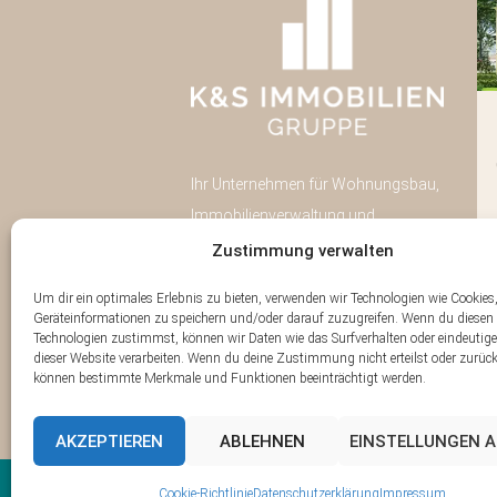
Pulsnitzer Straße 40
Radeberg
Ihr Unternehmen für Wohnungsbau,
Neubau
43
Immobilienverwaltung und
Eigentumswohnungen
Immobilien-Investment in Dresden.
Zustimmung verwalten
Wohnfläche:
43
Eigentumswohnungen
Um dir ein optimales Erlebnis zu bieten, verwenden wir Technologien wie Cookie
Geräteinformationen zu speichern und/oder darauf zuzugreifen. Wenn du diesen
WEITERE INFOS
Technologien zustimmst, können wir Daten wie das Surfverhalten oder eindeutige
dieser Website verarbeiten. Wenn du deine Zustimmung nicht erteilst oder zurück
können bestimmte Merkmale und Funktionen beeinträchtigt werden.
AKZEPTIEREN
ABLEHNEN
EINSTELLUNGEN 
Cookie-Richtlinie
Datenschutzerklärung
Impressum