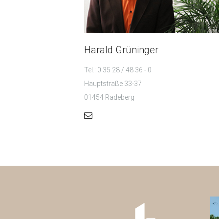
Harald Grüninger
Tel.: 0 35 28 / 48 36 - 0
Hauptstraße 33-37
01454 Radeberg