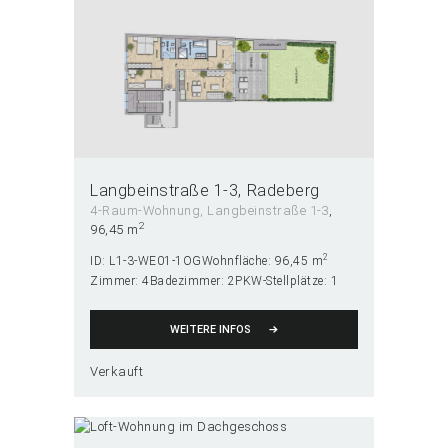
Langbeinstraße 1-3
Radeberg
4-Raum-Wohnung
, Langbeinstraße 1-3
2
96,45 m
2
ID:
L1-3-WE01-1OG
Wohnfläche:
96,45 m
Zimmer:
4
Badezimmer:
2
PKW-Stellplätze:
1
WEITERE INFOS
Verkauft