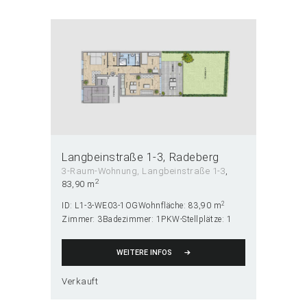
Langbeinstraße 1-3
Radeberg
3-Raum-Wohnung
, Langbeinstraße 1-3
2
83,90 m
2
ID:
L1-3-WE03-1OG
Wohnfläche:
83,90 m
Zimmer:
3
Badezimmer:
1
PKW-Stellplätze:
1
WEITERE INFOS
Verkauft