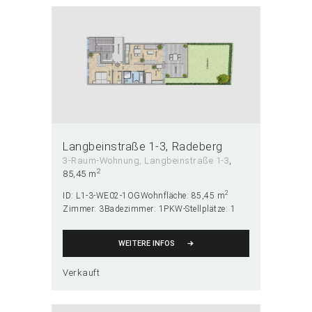
Langbeinstraße 1-3
Radeberg
3-Raum-Wohnung
, Langbeinstraße 1-3
2
85,45 m
2
ID:
L1-3-WE02-1OG
Wohnfläche:
85,45 m
Zimmer:
3
Badezimmer:
1
PKW-Stellplätze:
1
WEITERE INFOS
Verkauft