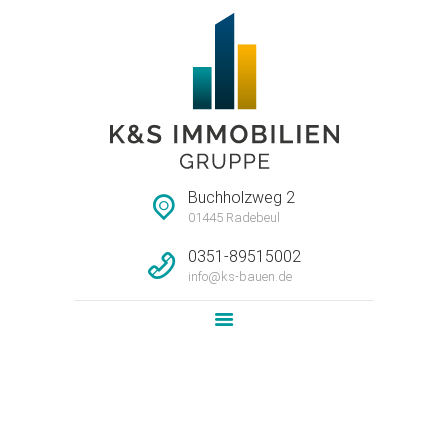
STARTSEITE
HAUSMEISTERSERVI
CE
UNTERNEHMEN
Buchholzweg 2
IMMOBILIEN
01445 Radebeul
LEISTUNG
0351-89515002
info@ks-bauen.de
NEWS
KONTAKT
barrierefrei
Home
Alle Objekte
barrierefrei