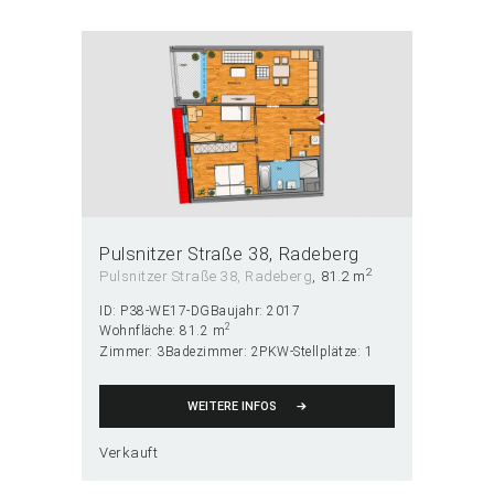
Pulsnitzer Straße 38
Radeberg
2
Pulsnitzer Straße 38, Radeberg
81.2 m
ID:
P38-WE17-DG
Baujahr:
2017
2
Wohnfläche:
81.2 m
Zimmer:
3
Badezimmer:
2
PKW-Stellplätze:
1
WEITERE INFOS
Verkauft