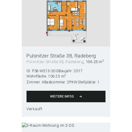
Pulsnitzer Straße 38
Radeberg
2
Pulsnitzer Straße 38, Radeberg
106.25 m
ID:
P38-WE15-3OG
Baujahr:
2017
2
Wohnfläche:
106.25 m
Zimmer:
4
Badezimmer:
2
PKW-Stellplätze:
1
WEITERE INFOS
Verkauft