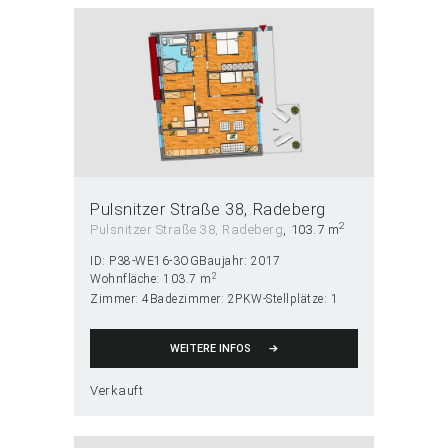
Pulsnitzer Straße 38
Radeberg
2
Pulsnitzer Straße 38, Radeberg
103.7 m
ID:
P38-WE16-3OG
Baujahr:
2017
2
Wohnfläche:
103.7 m
Zimmer:
4
Badezimmer:
2
PKW-Stellplätze:
1
WEITERE INFOS
Verkauft